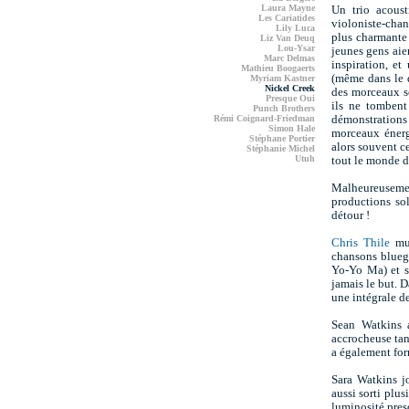
Laura Mayne
Un trio acoust
Les Cariatides
violoniste-chan
Lily Luca
plus charmante 
Liz Van Deuq
Lou-Ysar
jeunes gens aien
Marc Delmas
inspiration, e
Mathieu Boogaerts
(même dans le 
Myriam Kastner
Nickel Creek
des morceaux so
Presque Oui
ils ne tombent
Punch Brothers
Rémi Coignard-Friedman
démonstrations 
Simon Hale
morceaux énerg
Stéphane Portier
alors souvent ce
Stéphanie Michel
Utuh
tout le monde d
Malheureusemen
productions so
détour !
Chris Thile
mul
chansons blueg
Yo-Yo Ma) et 
jamais le but. D
une intégrale d
Sean Watkins a
accrocheuse tan
a également for
Sara Watkins j
aussi sorti plu
luminosité pres