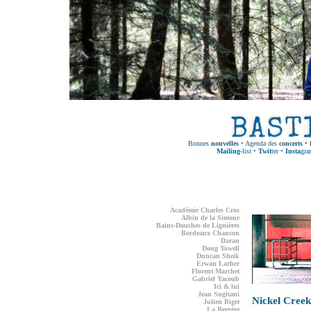
Bonnes
nouvelles
•
Agenda des
concerts
•
Mailing
-list
•
Twit
ter
•
Insta
gra
Académie Charles Cros
Albin de la Simone
Bains-Douches de Lignières
Bordeaux Chanson
Daran
Doug Yowell
Duncan Sheik
Erwan Larher
Florent Marchet
Gabriel Yacoub
Ici & lui
Jean Sugitani
Nickel Creek
Julien Biget
La Bergère