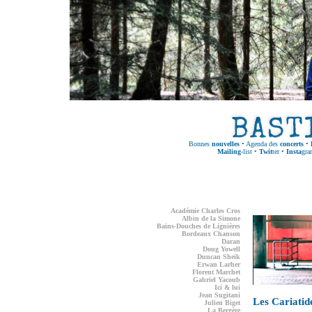
Bonnes
nouvelles
•
Agenda des
concerts
•
Mailing
-list
•
Twit
ter
•
Insta
gra
Académie Charles Cros
Albin de la Simone
Bains-Douches de Lignières
Bordeaux Chanson
Daran
Doug Yowell
Duncan Sheik
Erwan Larher
Florent Marchet
Gabriel Yacoub
Ici & lui
Jean Sugitani
Les Cariatid
Julien Biget
La Bergère