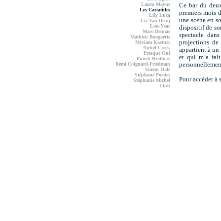
Laura Mayne
Ce bar du deux
Les Cariatides
premiers mois da
Lily Luca
une scène en so
Liz Van Deuq
Lou-Ysar
dispositif de so
Marc Delmas
spectacle dans
Mathieu Boogaerts
projections de 
Myriam Kastner
Nickel Creek
appartient à un
Presque Oui
et qui m’a fai
Punch Brothers
Rémi Coignard-Friedman
personnellement 
Simon Hale
Stéphane Portier
Pour accéder à 
Stéphanie Michel
Utuh