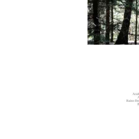
Acad
A
Bains-Do