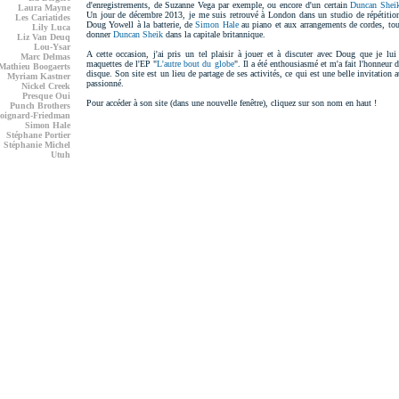
d'enregistrements, de Suzanne Vega par exemple, ou encore d'un certain
Duncan Shei
Laura Mayne
Un jour de décembre 2013, je me suis retrouvé à London dans un studio de répétition 
Les Cariatides
Doug Yowell à la batterie, de
Simon Hale
au piano et aux arrangements de cordes, tou
Lily Luca
donner
Duncan Sheik
dans la capitale britannique.
Liz Van Deuq
Lou-Ysar
A cette occasion, j'ai pris un tel plaisir à jouer et à discuter avec Doug que je lu
Marc Delmas
maquettes de l'EP "
L'autre bout du globe
". Il a été enthousiasmé et m'a fait l'honneur d
Mathieu Boogaerts
disque. Son site est un lieu de partage de ses activités, ce qui est une belle invitation a
Myriam Kastner
passionné.
Nickel Creek
Presque Oui
Pour accéder à son site (dans une nouvelle fenêtre), cliquez sur son nom en haut !
Punch Brothers
oignard-Friedman
Simon Hale
Stéphane Portier
Stéphanie Michel
Utuh