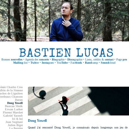
Bonnes
nouvelles
•
Agenda des
concerts
•
Bio
graphie
•
Disco
graphie
•
Liens, crédits &
contact
•
Page
pro
Mailing
-list
•
Twit
ter
•
Insta
gram
•
You
Tube
•
Face
book
•
Band
camp
•
Sound
cloud
émie Charles Cros
lbin de la Simone
uches de Lignières
Bordeaux Chanson
Daran
Doug Yowell
Duncan Sheik
Erwan Larher
Florent Marchet
Gabriel Yacoub
Ici & lui
Doug Yowell
Jean Sugitani
Julien Biget
Quand j'ai rencontré Doug Yowell, je connaissais depuis longtemps son jeu de b
La Bergère