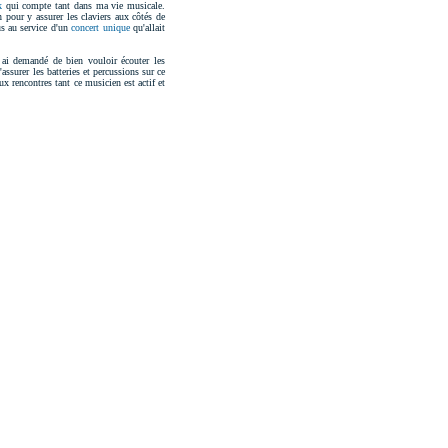
k
qui compte tant dans ma vie musicale.
pour y assurer les claviers aux côtés de
s au service d'un
concert unique
qu'allait
i ai demandé de bien vouloir écouter les
'assurer les batteries et percussions sur ce
ux rencontres tant ce musicien est actif et