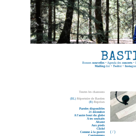
Bonnes
nouvelles
•
Agenda des
concerts
•
Mailing
-list
•
Twit
ter
•
Insta
gra
Toutes les chansons
(BL)
Répertoire de Bastien
(R)
Reprises
Paroles disponibles
21 décembre
A l'autre bout du globe
A tes souhaits
Absent
Aux pieds
Cliché
( / )
Comme à la guerre
Contretemps