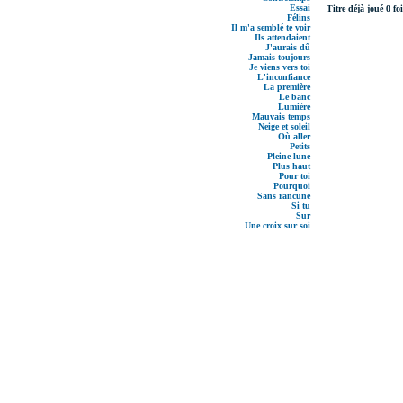
Essai
Titre déjà joué 0 foi
Félins
Il m'a semblé te voir
Ils attendaient
J'aurais dû
Jamais toujours
Je viens vers toi
L'inconfiance
La première
Le banc
Lumière
Mauvais temps
Neige et soleil
Où aller
Petits
Pleine lune
Plus haut
Pour toi
Pourquoi
Sans rancune
Si tu
Sur
Une croix sur soi