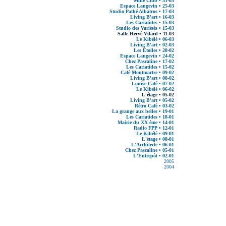
Mille Club • 31-03
Espace Langevin • 25-03
Studio Pathé Albatros • 17-03
Living B'art • 16-03
Les Cariatides • 15-03
Studio des Variétés • 15-03
Salle Hervé Vilard • 11-03
Le Kibélé • 06-03
Living B'art • 02-03
Les Étoiles • 28-02
Espace Langevin • 24-02
Chez Pascaline • 17-02
Les Cariatides • 15-02
Café Montmartre • 09-02
Living B'art • 08-02
Louise Café • 07-02
Le Kibélé • 06-02
L'étage • 05-02
Living B'art • 05-02
Rétro Café • 03-02
La grange aux belles • 19-01
Les Cariatides • 18-01
Mairie du XX ème • 14-01
Radio FPP • 12-01
Le Kibélé • 09-01
L'étage • 08-01
L'Architecte • 06-01
Chez Pascaline • 05-01
L'Entrepôt • 02-01
2005
2004