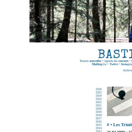
Bonnes
nouvelles
•
Agenda des
concerts
•
Mailing
-list
•
Twit
ter
•
Insta
gra
Archive
2026
2025
2024
2023
2022
2021
2020
2019
2018
2017
2016
# • Les Trini
2015
2014
2013