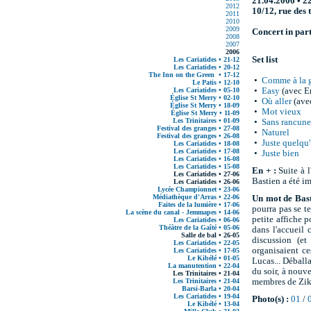
21.04.2006 • 2
2012
10/12, rue des 
2011
2010
2009
Concert in par
2008
2007
2006
Set list
Les Cariatides • 21-12
Les Cariatides • 20-12
The Inn on the Green • 17-12
•
Comme à la 
Le Patis • 12-10
Les Cariatides • 05-10
•
Easy
(avec E
Église St Merry • 02-10
•
Où aller
(ave
Église St Merry • 18-09
•
Mot vieux
Église St Merry • 11-09
Les Trinitaires • 01-09
•
Sans rancune
Festival des granges • 27-08
•
Naturel
Festival des granges • 26-08
•
Juste quelqu
Les Cariatides • 18-08
Les Cariatides • 17-08
•
Juste bien
Les Cariatides • 16-08
Les Cariatides • 15-08
En + :
Suite à l
Les Cariatides • 27-06
Bastien a été im
Les Cariatides • 26-06
Lycée Championnet • 23-06
Médiathèque d'Arras • 22-06
Un mot de Bast
Faites de la lumière • 17-06
pourra pas se t
La scène du canal - Jemmapes • 14-06
petite affiche 
Les Cariatides • 06-06
Théâtre de la Gaîté • 05-06
dans l'accueil
Salle de bal • 26-05
discussion (et
Les Cariatides • 22-05
organisaient ce
Les Cariatides • 17-05
Le Kibélé • 01-05
Lucas... Déball
La manutention • 22-04
du soir, à nouv
Les Trinitaires • 21-04
Les Trinitaires • 21-04
membres de Zika
Barsi-Barla • 20-04
Les Cariatides • 19-04
Photo(s) :
01
/
Le Kibélé • 13-04