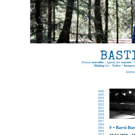
Bonnes
nouvelles
•
Agenda des
concerts
•
Mailing
-list
•
Twit
ter
•
Insta
gra
Archive
2026
2025
2024
2023
2022
2021
2020
2019
2018
2017
2016
# • Barsi-Ba
2015
2014
2013