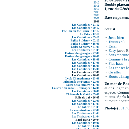
20.04.2006 • 2
2012
Double platea
2011
1, rue du Géné
2010
2009
2008
Date en parten
2007
2006
Les Cariatides • 21-12
Les Cariatides • 20-12
Set list
The Inn on the Green • 17-12
Le Patis • 12-10
Les Cariatides • 05-10
•
Juste bien
Église St Merry • 02-10
•
J'aurais dû
Église St Merry • 18-09
•
Essai
Église St Merry • 11-09
Les Trinitaires • 01-09
•
Easy
(avec E
Festival des granges • 27-08
•
Sans rancune
Festival des granges • 26-08
•
Comme à la 
Les Cariatides • 18-08
Les Cariatides • 17-08
•
Plus haut
Les Cariatides • 16-08
•
Les choses le
Les Cariatides • 15-08
•
Où aller
Les Cariatides • 27-06
Les Cariatides • 26-06
•
Bouts d'imag
Lycée Championnet • 23-06
Médiathèque d'Arras • 22-06
Un mot de Bast
Faites de la lumière • 17-06
allons loger c
La scène du canal - Jemmapes • 14-06
Les Cariatides • 06-06
espace. Comme 
Théâtre de la Gaîté • 05-06
micros. Après l
Salle de bal • 26-05
Les Cariatides • 22-05
humour incontrô
Les Cariatides • 17-05
Le Kibélé • 01-05
Photo(s) :
01
/
La manutention • 22-04
Les Trinitaires • 21-04
Les Trinitaires • 21-04
Barsi-Barla • 20-04
Les Cariatides • 19-04
Le Kibélé • 13-04