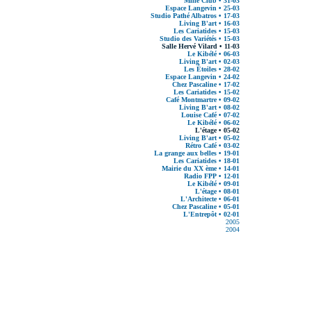
Mille Club • 31-03
Espace Langevin • 25-03
Studio Pathé Albatros • 17-03
Living B'art • 16-03
Les Cariatides • 15-03
Studio des Variétés • 15-03
Salle Hervé Vilard • 11-03
Le Kibélé • 06-03
Living B'art • 02-03
Les Étoiles • 28-02
Espace Langevin • 24-02
Chez Pascaline • 17-02
Les Cariatides • 15-02
Café Montmartre • 09-02
Living B'art • 08-02
Louise Café • 07-02
Le Kibélé • 06-02
L'étage • 05-02
Living B'art • 05-02
Rétro Café • 03-02
La grange aux belles • 19-01
Les Cariatides • 18-01
Mairie du XX ème • 14-01
Radio FPP • 12-01
Le Kibélé • 09-01
L'étage • 08-01
L'Architecte • 06-01
Chez Pascaline • 05-01
L'Entrepôt • 02-01
2005
2004