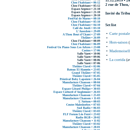
11.12.2019 • 2
Chez l'habitant • 06-12
2 rue de Thou,
Chez l'habitant • 05-12
Espace Argence • 21-10
Espace Argence • 21-10
Invité du Tribu
Espace Argence • 20-10
FestiVal de Marne • 08-10
Chez l'habitant • 05-10
Set list
Chez l'habitant • 04-10
Café du Jeudi • 03-10
L'Anecdote • 29-09
•
Carte postale
A Thou Bout d’Chant • 27-09
Théâtre • 26-09
•
Chez l'habitant • 08-09
•
Hors-saison
(
Chez l'habitant • 06-09
•
Festival Un Piano Sous Les Arbres • 23-08
Casino • 17-06
•
Mademoiselle
Salle Varet • 10-06
•
Salle Varet • 09-06
•
La corrida
(av
Salle Varet • 08-06
Salle Varet • 07-06
Théâtre Clavel • 02-06
Bateau El Alamein • 23-05
Grand Théâtre • 07-05
Théâtre Clavel • 05-05
Printival Boby Lapointe • 26-04
Manufacture Chanson • 08-04
Théâtre Clavel • 07-04
Espace Gérard Philipe • 30-03
Espace Culturel d'Anglemont • 26-03
Manufacture Chanson • 25-03
Manufacture Chanson • 11-03
L'Atrium • 08-03
Centre Malesherbes • 07-03
Sud Radio • 06-03
Théâtre Clavel • 03-03
FLF Forum Léo Ferré • 23-02
Radio RGB • 20-02
Manufacture Chanson • 11-02
Théâtre Clavel • 03-02
Manufacture Chanson • 28-01