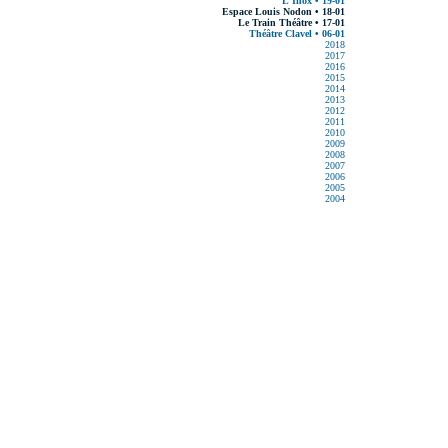
L'Inox • 19-01
Espace Louis Nodon • 18-01
Le Train Théâtre • 17-01
Théâtre Clavel • 06-01
2018
2017
2016
2015
2014
2013
2012
2011
2010
2009
2008
2007
2006
2005
2004