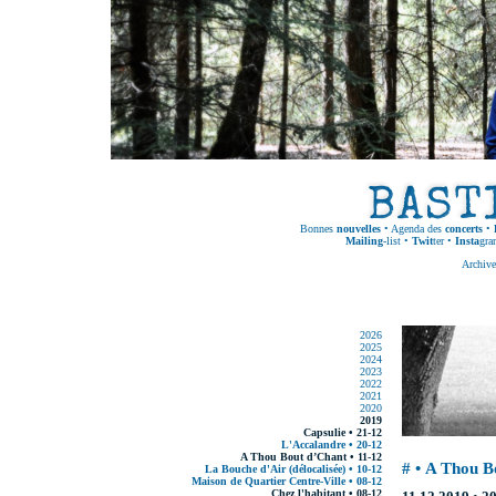
Bonnes
nouvelles
•
Agenda des
concerts
•
Mailing
-list
•
Twit
ter
•
Insta
gra
Archive
2026
2025
2024
2023
2022
2021
2020
2019
Capsulie • 21-12
L'Accalandre • 20-12
A Thou Bout d’Chant • 11-12
# • A Thou B
La Bouche d'Air (délocalisée) • 10-12
Maison de Quartier Centre-Ville • 08-12
Chez l'habitant • 08-12