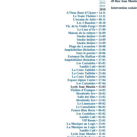
49 Rue Jean Mouli
2012
2011
Intervention scolair
2010
A Thou Bout d’Chant • 14-11
Le Train Théâtre • 12-11
L’essaim de Julie • 06-11
Les 3 Baudets • 10-10
Th. de la Vieille Forge • 19-09
Le Lion d'Or • 17-09
Maison de la culture • 16-09
Studio théâtre • 15-09
Studio théâtre • 14-09
Studio théâtre • 13-09
Plage du Lavandou • 10-08
Amphithéâtre Richelieu • 21-06
Sous le porche • 10-06
Entrepot Du Haillan • 03-06
Amphithéâtre Richelieu • 27-05
Les Cariatides • 05-05
Satellit Café • 04-05
La Croix Taillefer • 25-04
La Croix Taillefer • 25-04
La Croix Taillefer • 24-04
Espace région Centre • 17-04
Les Cariatides • 07-04
Lycée Jean Moulin • 15-03
Théâtre d'Étampes • 14-03
Absolutely live • 26-02
Salle des fêtes • 13-02
Absolutely live • 12-02
Le Limonaire • 09-02
Le Connétable • 06-02
France Bleu Berry • 06-02
Les Cordeliers • 05-02
Satellit Café • 02-02
VIP Room • 25-01
La Musique au Logis • 23-01
La Musique au Logis • 16-01
Satellit Café • 12-01
Lycée Jean Moulin • 11-01