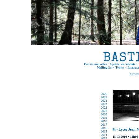
Bonnes
nouvelles
•
Agenda des
concerts
•
Mailing
-list
•
Twit
ter
•
Insta
gra
Archive
2026
2025
2024
2023
2022
2021
2020
2019
2018
2017
2016
#i • Lycée Jean
2015
2014
15.03.2010 • 14h00
2013