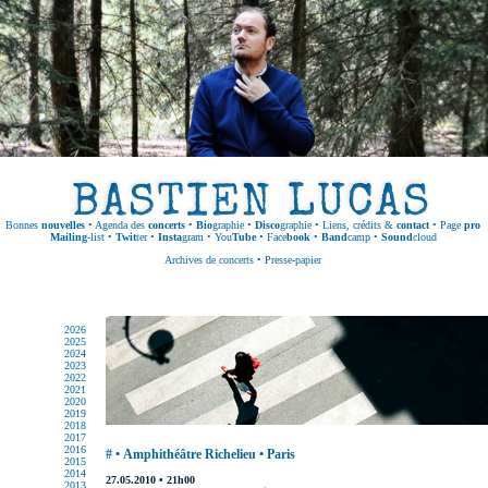
Bonnes
nouvelles
•
Agenda des
concerts
•
Bio
graphie
•
Disco
graphie
•
Liens, crédits &
contact
•
Page
pro
Mailing
-list
•
Twit
ter
•
Insta
gram
•
You
Tube
•
Face
book
•
Band
camp
•
Sound
cloud
Archives de concerts
•
Presse-papier
2026
2025
2024
2023
2022
2021
2020
2019
2018
2017
2016
# • Amphithéâtre Richelieu • Paris
2015
2014
27.05.2010 • 21h00
2013