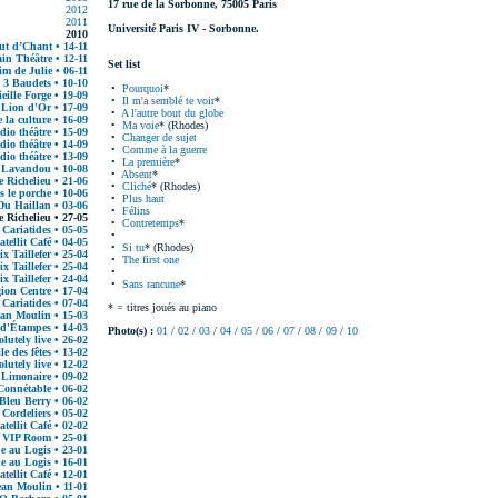
17 rue de la Sorbonne, 75005 Paris
2012
2011
Université Paris IV - Sorbonne.
2010
t d’Chant • 14-11
in Théâtre • 12-11
Set list
im de Julie • 06-11
 3 Baudets • 10-10
•
Pourquoi
*
eille Forge • 19-09
•
Il m'a semblé te voir
*
 Lion d'Or • 17-09
•
A l'autre bout du globe
 la culture • 16-09
•
Ma voie
* (Rhodes)
dio théâtre • 15-09
•
Changer de sujet
dio théâtre • 14-09
•
Comme à la guerre
dio théâtre • 13-09
•
La première
*
 Lavandou • 10-08
•
Absent
*
 Richelieu • 21-06
•
Cliché
* (Rhodes)
s le porche • 10-06
•
Plus haut
Du Haillan • 03-06
•
Félins
 Richelieu • 27-05
•
Contretemps
*
 Cariatides • 05-05
•
atellit Café • 04-05
•
Si tu
* (Rhodes)
x Taillefer • 25-04
•
The first one
x Taillefer • 25-04
•
x Taillefer • 24-04
•
Sans rancune
*
ion Centre • 17-04
 Cariatides • 07-04
* = titres joués au piano
ean Moulin • 15-03
 d'Étampes • 14-03
Photo(s) :
01
/
02
/
03
/
04
/
05
/
06
/
07
/
08
/
09
/
10
lutely live • 26-02
le des fêtes • 13-02
lutely live • 12-02
 Limonaire • 09-02
Connétable • 06-02
Bleu Berry • 06-02
 Cordeliers • 05-02
atellit Café • 02-02
VIP Room • 25-01
 au Logis • 23-01
 au Logis • 16-01
atellit Café • 12-01
ean Moulin • 11-01