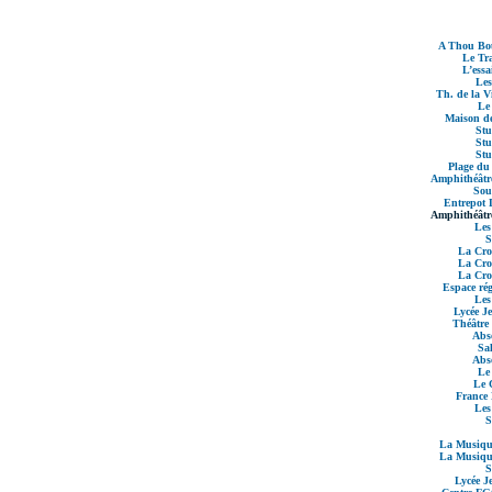
A Thou Bou
Le Tra
L’essa
Les
Th. de la Vi
Le
Maison de
Stu
Stu
Stu
Plage du
Amphithéâtre
Sou
Entrepot 
Amphithéâtre
Les
S
La Croi
La Croi
La Croi
Espace rég
Les
Lycée J
Théâtre
Abso
Sal
Abso
Le
Le 
France 
Les
S
La Musique
La Musique
S
Lycée J