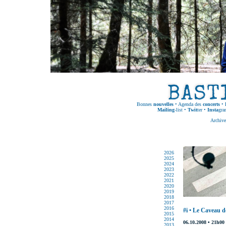
Bonnes
nouvelles
•
Agenda des
concerts
•
Mailing
-list
•
Twit
ter
•
Insta
gra
Archive
2026
2025
2024
2023
2022
2021
2020
2019
2018
2017
2016
#i • Le Caveau de
2015
2014
06.10.2008 • 21h00
2013