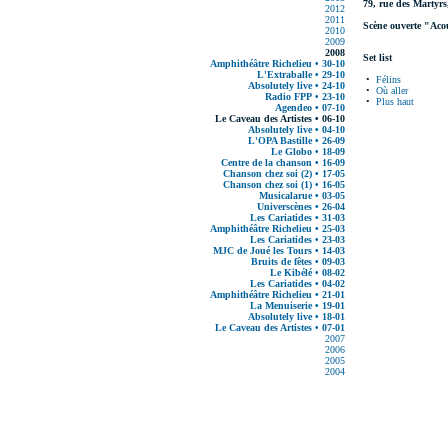
79, rue des Martyrs
2012
2011
Scène ouverte "Aco
2010
2009
2008
Set list
Amphithéâtre Richelieu • 30-10
L'Extraballe • 29-10
•
Félins
Absolutely live • 24-10
•
Où aller
Radio FPP • 23-10
•
Plus haut
Agendeo • 07-10
Le Caveau des Artistes • 06-10
Absolutely live • 04-10
L'OPA Bastille • 26-09
Le Globo • 18-09
Centre de la chanson • 16-09
Chanson chez soi (2) • 17-05
Chanson chez soi (1) • 16-05
Musicalarue • 03-05
Universcènes • 26-04
Les Cariatides • 31-03
Amphithéâtre Richelieu • 25-03
Les Cariatides • 23-03
MJC de Joué les Tours • 14-03
Bruits de fêtes • 09-03
Le Kibélé • 08-02
Les Cariatides • 04-02
Amphithéâtre Richelieu • 21-01
La Menuiserie • 19-01
Absolutely live • 18-01
Le Caveau des Artistes • 07-01
2007
2006
2005
2004