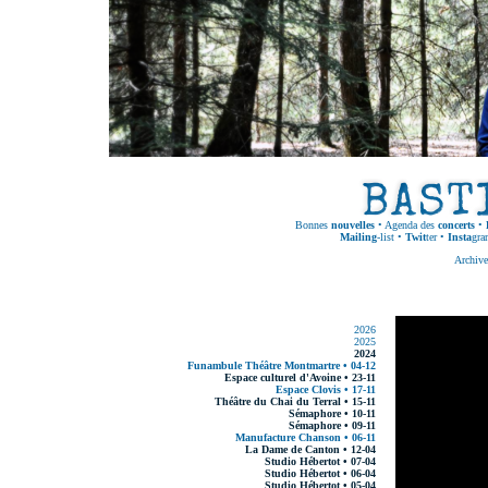
Bonnes
nouvelles
•
Agenda des
concerts
•
Mailing
-list
•
Twit
ter
•
Insta
gra
Archive
2026
2025
2024
Funambule Théâtre Montmartre • 04-12
Espace culturel d'Avoine • 23-11
Espace Clovis • 17-11
Théâtre du Chai du Terral • 15-11
Sémaphore • 10-11
Sémaphore • 09-11
Manufacture Chanson • 06-11
La Dame de Canton • 12-04
Studio Hébertot • 07-04
Studio Hébertot • 06-04
Studio Hébertot • 05-04