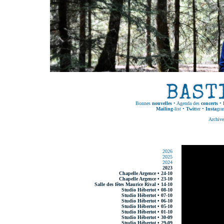
Bonnes
nouvelles
•
Agenda des
concerts
•
Mailing
-list
•
Twit
ter
•
Insta
gra
Archive
2026
2025
2024
2023
Chapelle Argence • 24-10
Chapelle Argence • 23-10
Salle des fêtes Maurice Rival • 14-10
Studio Hébertot • 08-10
Studio Hébertot • 07-10
Studio Hébertot • 06-10
Studio Hébertot • 05-10
Studio Hébertot • 01-10
Studio Hébertot • 30-09
Studio Hébertot • 29-09