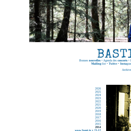
Bonnes
nouvelles
•
Agenda des
concerts
•
Mailing
-list
•
Twit
ter
•
Insta
gra
Archive
2026
2025
2024
2023
2022
2021
2020
2019
2018
2017
2016
2015
2014
www.1peet.tv • 21-12