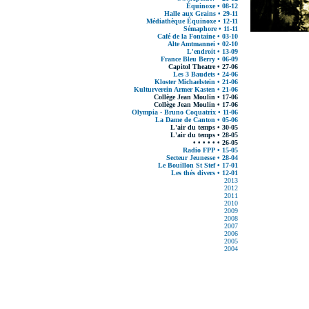
Équinoxe • 08-12
Halle aux Grains • 29-11
Médiathèque Équinoxe • 12-11
Sémaphore • 11-11
Café de la Fontaine • 03-10
Alte Amtmannei • 02-10
L'endroit • 13-09
France Bleu Berry • 06-09
Capitol Theatre • 27-06
Les 3 Baudets • 24-06
Kloster Michaelstein • 21-06
Kulturverein Armer Kasten • 21-06
Collège Jean Moulin • 17-06
Collège Jean Moulin • 17-06
Olympia - Bruno Coquatrix • 11-06
La Dame de Canton • 05-06
L'air du temps • 30-05
L'air du temps • 28-05
• • • • • • 26-05
Radio FPP • 15-05
Secteur Jeunesse • 28-04
Le Bouillon St Stef • 17-01
Les thés divers • 12-01
2013
2012
2011
2010
2009
2008
2007
2006
2005
2004