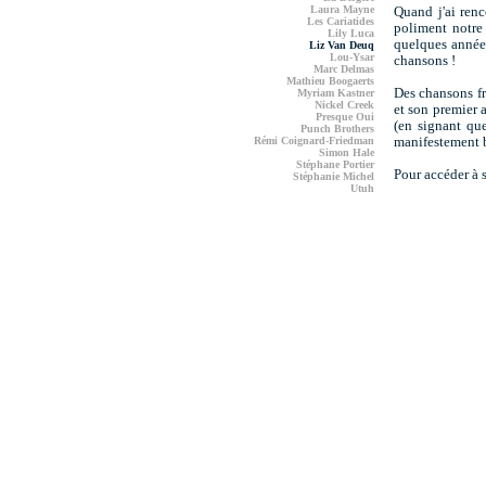
Laura Mayne
Quand j'ai ren
Les Cariatides
poliment notre 
Lily Luca
quelques années
Liz Van Deuq
Lou-Ysar
chansons !
Marc Delmas
Mathieu Boogaerts
Des chansons f
Myriam Kastner
Nickel Creek
et son premier
Presque Oui
(en signant qu
Punch Brothers
Rémi Coignard-Friedman
manifestement b
Simon Hale
Stéphane Portier
Pour accéder à 
Stéphanie Michel
Utuh