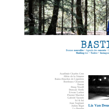
Bonnes
nouvelles
•
Agenda des
concerts
•
Mailing
-list
•
Twit
ter
•
Insta
gra
Académie Charles Cros
Albin de la Simone
Bains-Douches de Lignières
Bordeaux Chanson
Daran
Doug Yowell
Duncan Sheik
Erwan Larher
Florent Marchet
Gabriel Yacoub
Ici & lui
Jean Sugitani
Liz Van Deu
Julien Biget
La Bergère