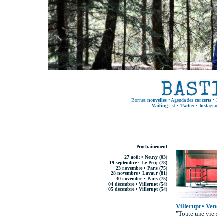
Bonnes
nouvelles
•
Agenda des
concerts
•
Mailing
-list
•
Twit
ter
•
Insta
gra
Prochainement
27 août • Neuvy (03)
19 septembre • Le Pecq (78)
23 novembre • Paris (75)
28 novembre • Lavaur (81)
30 novembre • Paris (75)
04 décembre • Villerupt (54)
05 décembre • Villerupt (54)
Villerupt • Ve
"Toute une vie 