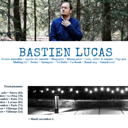
Bonnes
nouvelles
•
Agenda des
concerts
•
Bio
graphie
•
Disco
graphie
•
Liens, crédits &
contact
•
Page
pro
Mailing
-list
•
Twit
ter
•
Insta
gram
•
You
Tube
•
Face
book
•
Band
camp
•
Sound
cloud
Prochainement
 août • Neuvy (03)
bre • Le Pecq (78)
embre • Paris (75)
mbre • Lavaur (81)
embre • Paris (75)
re • Villerupt (54)
re • Villerupt (54)
• Mardi novembre à