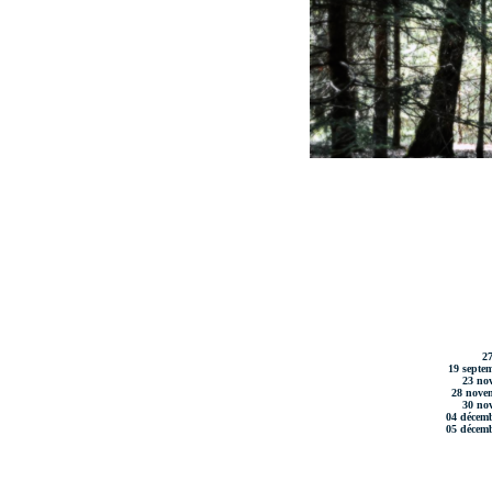
27
19 septem
23 nov
28 nove
30 nov
04 décemb
05 décemb