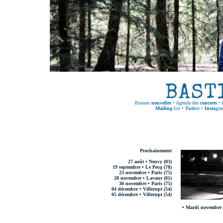
Bonnes
nouvelles
•
Agenda des
concerts
•
Mailing
-list
•
Twit
ter
•
Insta
gra
Prochainement
27 août • Neuvy (03)
19 septembre • Le Pecq (78)
23 novembre • Paris (75)
28 novembre • Lavaur (81)
30 novembre • Paris (75)
04 décembre • Villerupt (54)
05 décembre • Villerupt (54)
• Mardi novembre 