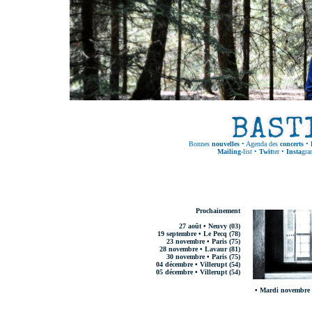
Bonnes
nouvelles
•
Agenda des
concerts
•
Mailing
-list
•
Twit
ter
•
Insta
gra
Prochainement
27 août • Neuvy (03)
19 septembre • Le Pecq (78)
23 novembre • Paris (75)
28 novembre • Lavaur (81)
30 novembre • Paris (75)
04 décembre • Villerupt (54)
05 décembre • Villerupt (54)
• Mardi novembre 