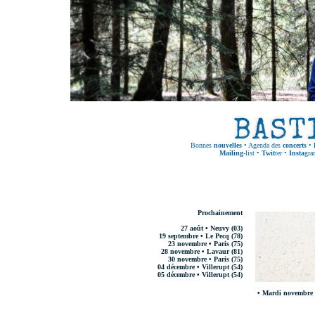
Bonnes
nouvelles
•
Agenda des
concerts
•
Mailing
-list
•
Twit
ter
•
Insta
gra
Prochainement
27 août • Neuvy (03)
19 septembre • Le Pecq (78)
23 novembre • Paris (75)
28 novembre • Lavaur (81)
30 novembre • Paris (75)
04 décembre • Villerupt (54)
05 décembre • Villerupt (54)
• Mardi novembre 