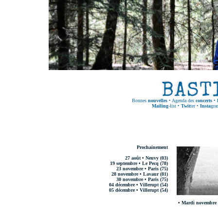
Bonnes
nouvelles
•
Agenda des
concerts
•
Mailing
-list
•
Twit
ter
•
Insta
gra
Prochainement
27 août • Neuvy (03)
19 septembre • Le Pecq (78)
23 novembre • Paris (75)
28 novembre • Lavaur (81)
30 novembre • Paris (75)
04 décembre • Villerupt (54)
05 décembre • Villerupt (54)
• Mardi novembre 