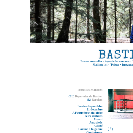
Bonnes
nouvelles
•
Agenda des
concerts
•
Mailing
-list
•
Twit
ter
•
Insta
gra
Toutes les chansons
(BL)
Répertoire de Bastien
(R)
Reprises
Paroles disponibles
21 décembre
A l'autre bout du globe
A tes souhaits
Absent
Aux pieds
Cliché
( / )
Comme à la guerre
Contretemps