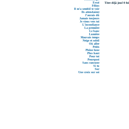
Essai
Titre déjà joué 0 foi
Félins
Il m'a semblé te voir
Ils attendaient
J'aurais dû
Jamais toujours
Je viens vers toi
L'inconfiance
La première
Le banc
Lumière
Mauvais temps
Neige et soleil
Où aller
Petits
Pleine lune
Plus haut
Pour toi
Pourquoi
Sans rancune
Si tu
Sur
Une croix sur soi