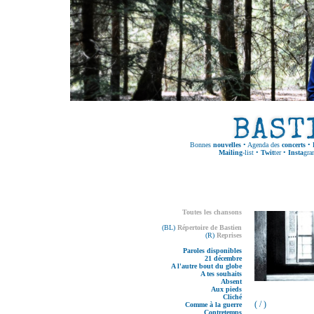
Bonnes
nouvelles
•
Agenda des
concerts
•
Mailing
-list
•
Twit
ter
•
Insta
gra
Toutes les chansons
(BL)
Répertoire de Bastien
(R)
Reprises
Paroles disponibles
21 décembre
A l'autre bout du globe
A tes souhaits
Absent
Aux pieds
Cliché
( / )
Comme à la guerre
Contretemps