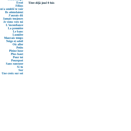
Essai
Titre déjà joué 0 fois
Félins
 m'a semblé te voir
Ils attendaient
J'aurais dû
Jamais toujours
Je viens vers toi
L'inconfiance
La première
Le banc
Lumière
Mauvais temps
Neige et soleil
Où aller
Petits
Pleine lune
Plus haut
Pour toi
Pourquoi
Sans rancune
Si tu
Sur
Une croix sur soi