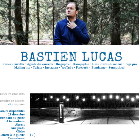
Bonnes
nouvelles
•
Agenda des
concerts
•
Bio
graphie
•
Disco
graphie
•
Liens, crédits &
contact
•
Page
pro
Mailing
-list
•
Twit
ter
•
Insta
gram
•
You
Tube
•
Face
book
•
Band
camp
•
Sound
cloud
outes les chansons
pertoire de Bastien
(R)
Reprises
aroles disponibles
21 décembre
utre bout du globe
A tes souhaits
Absent
Aux pieds
Cliché
( / )
Comme à la guerre
Contretemps