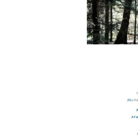
T
(BL)
Ré
P
A l'a