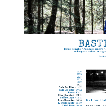
Bonnes
nouvelles
•
Agenda des
concerts
•
Mailing
-list
•
Twit
ter
•
Insta
gra
Archive
2026
2025
2024
2023
2022
2021
Salle Des Fêtes • 11-12
Salle Des Fêtes • 10-12
Pitres • 03-12
Chez l'habitant • 20-11
Théâtre Lepic • 15-11
# • Chez l'ha
L'oreille en fête • 16-10
L'oreille en fête • 15-10
L'Oeil Bleu • 10-10