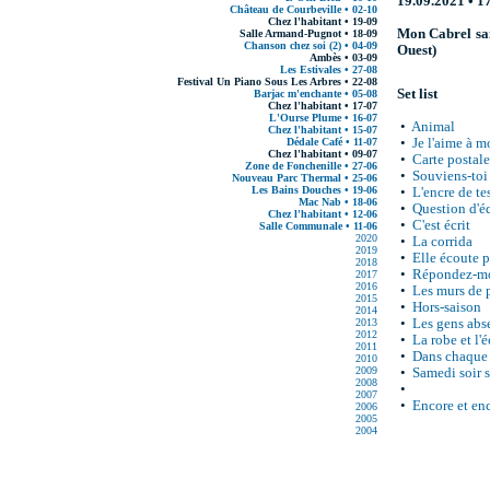
19.09.2021 • 1
Château de Courbeville • 02-10
Chez l'habitant • 19-09
Mon Cabrel sans
Salle Armand-Pugnot • 18-09
Chanson chez soi (2) • 04-09
Ouest)
Ambès • 03-09
Les Estivales • 27-08
Festival Un Piano Sous Les Arbres • 22-08
Set list
Barjac m'enchante • 05-08
Chez l'habitant • 17-07
L'Ourse Plume • 16-07
•
Animal
Chez l'habitant • 15-07
Dédale Café • 11-07
•
Je l'aime à m
Chez l'habitant • 09-07
•
Carte postale
Zone de Fonchenille • 27-06
•
Souviens-toi
Nouveau Parc Thermal • 25-06
Les Bains Douches • 19-06
•
L'encre de te
Mac Nab • 18-06
•
Question d'é
Chez l'habitant • 12-06
•
C'est écrit
Salle Communale • 11-06
2020
•
La corrida
2019
•
Elle écoute p
2018
•
Répondez-m
2017
2016
•
Les murs de 
2015
•
Hors-saison
2014
2013
•
Les gens abs
2012
•
La robe et l'
2011
•
Dans chaque
2010
2009
•
Samedi soir s
2008
•
2007
•
Encore et en
2006
2005
2004