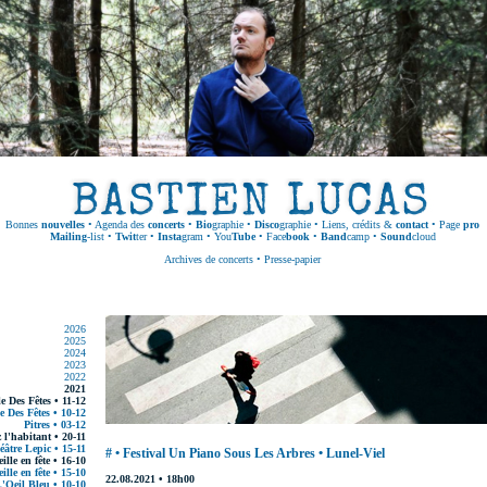
Bonnes
nouvelles
•
Agenda des
concerts
•
Bio
graphie
•
Disco
graphie
•
Liens, crédits &
contact
•
Page
pro
Mailing
-list
•
Twit
ter
•
Insta
gram
•
You
Tube
•
Face
book
•
Band
camp
•
Sound
cloud
Archives de concerts
•
Presse-papier
2026
2025
2024
2023
2022
2021
le Des Fêtes • 11-12
e Des Fêtes • 10-12
Pitres • 03-12
 l'habitant • 20-11
éâtre Lepic • 15-11
# • Festival Un Piano Sous Les Arbres • Lunel-Viel
ille en fête • 16-10
ille en fête • 15-10
22.08.2021 • 18h00
'Oeil Bleu • 10-10