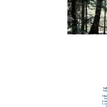
Sal
Sall
Chez
Th
L'ore
L'ore
L