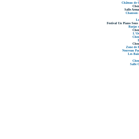
Château de C
Chez
Salle Arma
Chanson c
Le
Festival Un Piano Sous 
Barjac 
Chez
L'Ou
Chez
Chez
Zone de F
Nouveau Par
Les Bai
Chez
Salle 