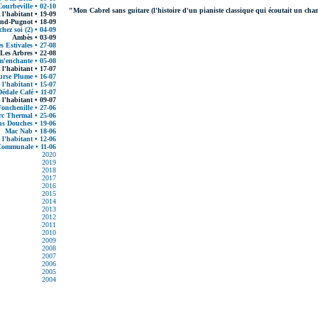
ourbeville • 02-10
"Mon Cabrel sans guitare (l'histoire d'un pianiste classique qui écoutait un ch
 l'habitant • 19-09
nd-Pugnot • 18-09
hez soi (2) • 04-09
Ambès • 03-09
s Estivales • 27-08
Les Arbres • 22-08
m'enchante • 05-08
 l'habitant • 17-07
rse Plume • 16-07
 l'habitant • 15-07
Dédale Café • 11-07
 l'habitant • 09-07
onchenille • 27-06
c Thermal • 25-06
ns Douches • 19-06
Mac Nab • 18-06
 l'habitant • 12-06
Communale • 11-06
2020
2019
2018
2017
2016
2015
2014
2013
2012
2011
2010
2009
2008
2007
2006
2005
2004