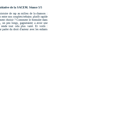
'initiative de la SACEM. Séance 5/5
e histoire de rap au milieu de la chanson :
entre nos couplets/refrains plutôt rapide
uement choisir ? Comment le formuler dans
s, un peu longs, gagneraient a avoir une
rende tout cela plus varié. Et voilà :
 parler du droit d'auteur avec les enfants