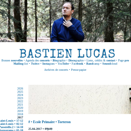
Bonnes
nouvelles
•
Agenda des
concerts
•
Bio
graphie
•
Disco
graphie
•
Liens, crédits &
contact
•
Page
pro
Mailing
-list
•
Twit
ter
•
Insta
gram
•
You
Tube
•
Face
book
•
Band
camp
•
Sound
cloud
Archives de concerts
•
Presse-papier
2026
2025
2024
2023
2022
2021
2020
2019
2018
2017
Saint-Louis • 17-12
# • Ecole Primaire • Torteron
Saint-Louis • 02-12
asserelle.2 • 14-10
25.04.2017 • 09h00
Kisquorama • 01-10