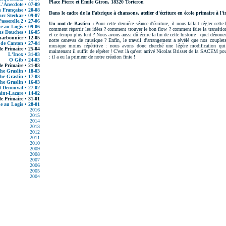
Place Pierre et Émile Giron, 18320 Torteron
L'Anecdote • 07-09
 Française • 20-08
Dans le cadre de la Fabrique à chansons, atelier d'écriture en école primaire à l
rc Steckar • 09-07
asserelle.2 • 27-06
Un mot de Bastien :
Pour cette dernière séance d'écriture, il nous fallait régler cett
 au Logis • 09-06
comment répartir les idées ? comment trouver le bon flow ? comment faire la transition 
ns Douches • 16-05
et ce tempo plus lent ? Nous avons aussi dû écrire la fin de cette histoire : quel déno
harbonnier • 12-05
notre canevas de musique ? Enfin, le travail d'arrangement a révélé que nos couplet
de Canton • 27-04
musique moins répétitive : nous avons donc cherché une légère modification qui 
le Primaire • 25-04
maintenant il suffit de répéter ! C'est là qu'est arrivé Nicolas Brisset de la SACEM pour
L'Inox • 31-03
: il a eu la primeur de notre création finie !
O Gib • 24-03
le Primaire • 21-03
he Graslin • 18-03
he Graslin • 17-03
he Graslin • 16-03
t Denouval • 27-02
int-Lazare • 14-02
le Primaire • 31-01
 au Logis • 28-01
2016
2015
2014
2013
2012
2011
2010
2009
2008
2007
2006
2005
2004