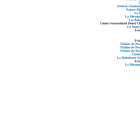
Festival Chanson
Espace Ma
La P
La Musique
Les Bai
Centre Socioculturel Henri C
La Dame 
Eco
Eco
Théâtre de Poc
Théâtre de Poc
Théâtre de Poc
Chale
La Maladrerie Sa
Eco
La Musique