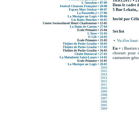
16.03.2017 • 2
L'Anecdote • 07-09
Dans le cadre 
Festival Chanson Française • 20-08
5 Rue Lekain,,
Espace Marc Steckar • 09-07
La Passerelle.2 • 27-06
La Musique au Logis • 09-06
Invité par Céli
Les Bains Douches • 16-05
Centre Socioculturel Henri Charbonnier • 12-05
La Dame de Canton • 27-04
Ecole Primaire • 25-04
Set list
L'Inox • 31-03
O Gib • 24-03
Ecole Primaire • 21-03
•
Vu d'en haut
Théâtre de Poche Graslin • 18-03
Théâtre de Poche Graslin • 17-03
En + :
Bastien a
Théâtre de Poche Graslin • 16-03
choeurs pour c
Chalet Denouval • 27-02
La Maladrerie Saint-Lazare • 14-02
cantautore génois
Ecole Primaire • 31-01
La Musique au Logis • 28-01
2016
2015
2014
2013
2012
2011
2010
2009
2008
2007
2006
2005
2004