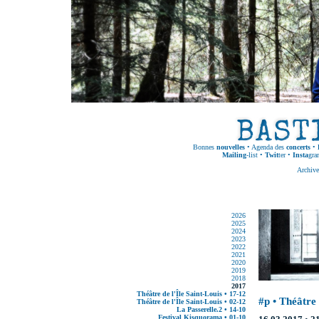
Bonnes
nouvelles
•
Agenda des
concerts
•
Mailing
-list
•
Twit
ter
•
Insta
gra
Archive
2026
2025
2024
2023
2022
2021
2020
2019
2018
2017
Théâtre de l'Île Saint-Louis • 17-12
#p • Théâtre
Théâtre de l'Île Saint-Louis • 02-12
La Passerelle.2 • 14-10
Festival Kisquorama • 01-10